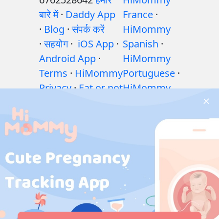
बारे में
·
Daddy App
France
·
·
Blog
·
संपर्क करें
HiMommy
·
सहयोग
·
iOS App
·
Spanish
·
Android App
·
HiMommy
Terms
·
HiMommy
Portuguese
·
Privacy
·
Eat or not
HiMommy
·
शिशु पोषण गाइड: खाएँ
Hindi
·
या न खाएँ?
·
गर्भावस्था
HiMommy
के दौरान व्यायाम
·
Indonesia
·
गर्भावस्था के दौरान
HiMommy
स्वास्थ्य संबंधी समस्याएं
Japan
·
·
गर्भावस्था के दौरान
HiMommy
दवाएँ
·
बच्चे के स्वास्थ्य
Korea
समस्याएँ
·
Articles
·