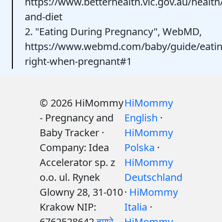
https://www.betterhealth.vic.gov.au/health
and-diet
2. "Eating During Pregnancy", WebMD,
https://www.webmd.com/baby/guide/eatin
right-when-pregnant#1
© 2026 HiMommy
HiMommy
- Pregnancy and
English
·
Baby Tracker ·
HiMommy
Company: Idea
Polska
·
Accelerator sp. z
HiMommy
o.o. ul. Rynek
Deutschland
Glowny 28, 31-010
·
HiMommy
Krakow NIP:
Italia
·
6762528642
हमारे
HiMommy